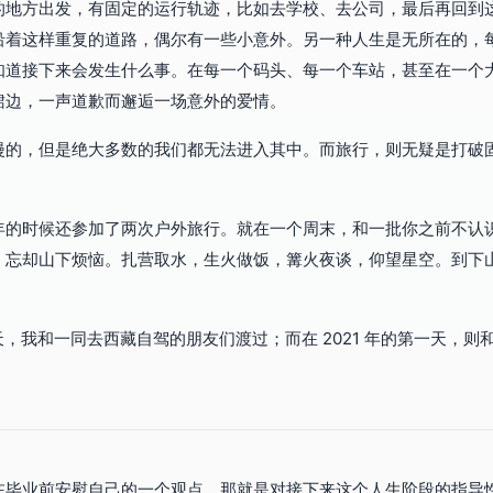
的地方出发，有固定的运行轨迹，比如去学校、去公司，最后再回到
沿着这样重复的道路，偶尔有一些小意外。另一种人生是无所在的，
知道接下来会发生什么事。在每一个码头、每一个车站，甚至在一个
裙边，一声道歉而邂逅一场意外的爱情。
漫的，但是绝大多数的我们都无法进入其中。而旅行，则无疑是打破
年的时候还参加了两次户外旅行。就在一个周末，和一批你之前不认
，忘却山下烦恼。扎营取水，生火做饭，篝火夜谈，仰望星空。到下
后一天，我和一同去西藏自驾的朋友们渡过；而在 2021 年的第一天，
在毕业前安慰自己的一个观点，那就是对接下来这个人生阶段的指导